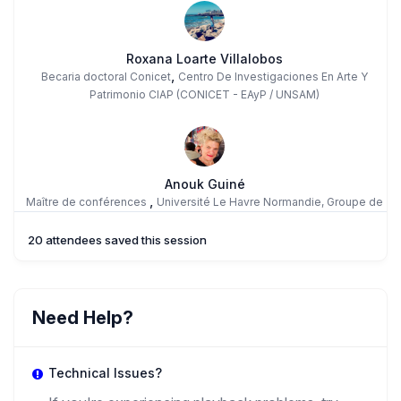
Roxana Loarte Villalobos
,
Becaria doctoral Conicet
Centro De Investigaciones En Arte Y
Patrimonio CIAP (CONICET - EAyP / UNSAM)
Anouk Guiné
,
Maître de conférences
Université Le Havre Normandie, Groupe de
Recherche Identités et Cultures (GRIC)
20 attendees saved this session
TC
Teresa Cardenas Lopez
Need Help?
,
Independent researcher
Independent Researcher
Technical Issues?
DA