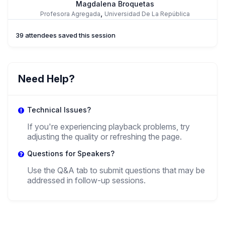
Magdalena Broquetas
,
Profesora Agregada
Universidad De La República
39 attendees saved this session
EL
Elizabeth Lira Kornfeld
Need Help?
,
Center of Human Rights. Alberto Hurtado University
Universidad
Alberto Hurtado
Technical Issues?
If you're experiencing playback problems, try
adjusting the quality or refreshing the page.
Questions for Speakers?
Use the Q&A tab to submit questions that may be
addressed in follow-up sessions.