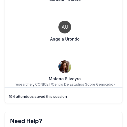
AU
Angela Urondo
Malena Silveyra
,
researcher
CONICET/Centro De Estudios Sobre Genocidio-
Universidad Nacional De Tres De Febrero
194 attendees saved this session
FL
Florencia Lance
Need Help?