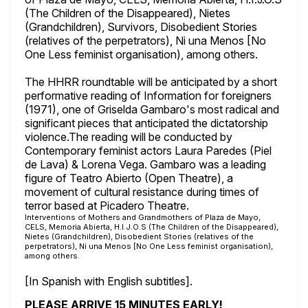
(The Children of the Disappeared), Nietes
(Grandchildren), Survivors, Disobedient Stories
(relatives of the perpetrators), Ni una Menos [No
One Less feminist organisation), among others.
The HHRR roundtable will be anticipated by a short
performative reading of Information for foreigners
(1971), one of Griselda Gambaro's most radical and
significant pieces that anticipated the dictatorship
violence.The reading will be conducted by
Contemporary feminist actors Laura Paredes (Piel
de Lava) & Lorena Vega. Gambaro was a leading
figure of Teatro Abierto (Open Theatre), a
movement of cultural resistance during times of
terror based at Picadero Theatre.
Interventions of Mothers and Grandmothers of Plaza de Mayo,
CELS, Memoria Abierta, H.I.J.O.S (The Children of the Disappeared),
Nietes (Grandchildren), Disobedient Stories (relatives of the
perpetrators), Ni una Menos [No One Less feminist organisation),
among others.
[In Spanish with English subtitles].
PLEASE ARRIVE 15 MINUTES EARLY!