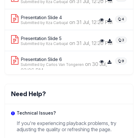
on 31 Jul, 12:20 PM
Submitted by Itza Carbajal
Presentation Slide 4
4
on 31 Jul, 12:20 PM
Submitted by Itza Carbajal
Presentation Slide 5
3
on 31 Jul, 12:20 PM
Submitted by Itza Carbajal
Presentation Slide 6
9
on 30 Jul,
Submitted by Carlos Van Tongeren
03:06 PM
Presentation Slide 7
7
on 30 Jul,
Submitted by Carlos Van Tongeren
Need Help?
03:06 PM
Technical Issues?
Presentation Slide 8
5
on 29 Jul, 03:10
Submitted by Itza Carbajal
If you're experiencing playback problems, try
PM
adjusting the quality or refreshing the page.