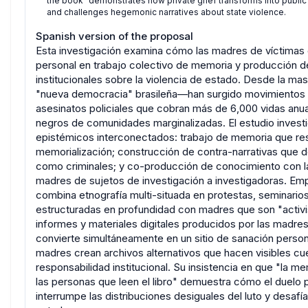
the book" demonstrates how private grief transforms into public
and challenges hegemonic narratives about state violence.
Spanish version of the proposal
Esta investigación examina cómo las madres de víctimas de
personal en trabajo colectivo de memoria y producción de
institucionales sobre la violencia de estado. Desde la m
"nueva democracia" brasileña—han surgido movimientos d
asesinatos policiales que cobran más de 6,000 vidas a
negros de comunidades marginalizadas. El estudio invest
epistémicos interconectados: trabajo de memoria que resis
memorialización; construcción de contra-narrativas que des
como criminales; y co-producción de conocimiento con la 
madres de sujetos de investigación a investigadoras. Em
combina etnografía multi-situada en protestas, seminario
estructuradas en profundidad con madres que son "activis
informes y materiales digitales producidos por las madres
convierte simultáneamente en un sitio de sanación persona
madres crean archivos alternativos que hacen visibles c
responsabilidad institucional. Su insistencia en que "la me
las personas que leen el libro" demuestra cómo el duelo
interrumpe las distribuciones desiguales del luto y desafí