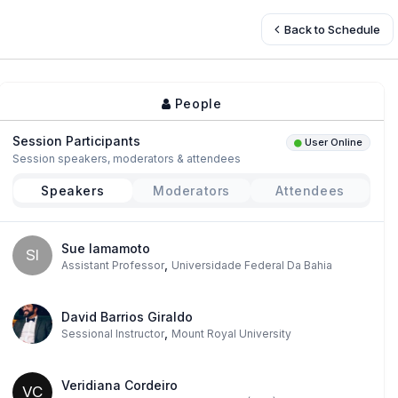
Back to Schedule
People
Session Participants
User Online
Session speakers, moderators & attendees
Speakers
Moderators
Attendees
Sue Iamamoto
SI
,
Assistant Professor
Universidade Federal Da Bahia
David Barrios Giraldo
,
Sessional Instructor
Mount Royal University
Veridiana Cordeiro
VC