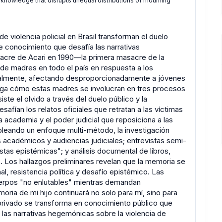
 knowledge that disrupts unequal distributions of mourning
 violencia policial en Brasil transforman el duelo
 conocimiento que desafía las narrativas
asacre de Acari en 1990—la primera masacre de la
e madres en todo el país en respuesta a los
nualmente, afectando desproporcionadamente a jóvenes
iga cómo estas madres se involucran en tres procesos
te el olvido a través del duelo público y la
afían los relatos oficiales que retratan a las víctimas
academia y el poder judicial que reposiciona a las
pleando un enfoque multi-método, la investigación
s académicos y audiencias judiciales; entrevistas semi-
tas epistémicas"; y análisis documental de libros,
. Los hallazgos preliminares revelan que la memoria se
l, resistencia política y desafío epistémico. Las
uerpos "no enlutables" mientras demandan
moria de mi hijo continuará no solo para mí, sino para
 privado se transforma en conocimiento público que
a las narrativas hegemónicas sobre la violencia de