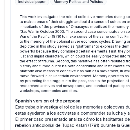
Individual paper
Memory Politics and Policies
This work investigates the role of collective memories during soc
to make sense of their struggle and build a sense of cohesion ar
inhabitants of the province of Omasuyos mobilized the memory of 
‘Gas War’ in October 2003. The second case concentrates on social
War of the Pacific (1879) to make sense of the same conflict. Finall
to the memory of the colonial silver economic cycles. Drawing on
depicted in this study served as “platforms” to express the dem
powerful because they combined certain elements. First, they pr
just and unjust characters, which could be easily projected into
the effect of trauma. Second, this narrative has often resulte
history and turned out to be both constitutive and instrumental for
platform also means to conceive it as part of a movement, in whic
move forward in an uncertain environment. Memory operates as a 
by projecting the struggle into the past, assists the projection of 
researched archives and newspapers, and conducted participant
workshops, ceremonies and rites.
Spanish version of the proposal
Este trabajo investiga el rol de las memorias colectivas d
estas ayudaron a los activistas a comprender su lucha y a 
El primer caso presentado analiza cómo los habitantes de
rebelión anticolonial de Túpac Katari (1781) durante la G