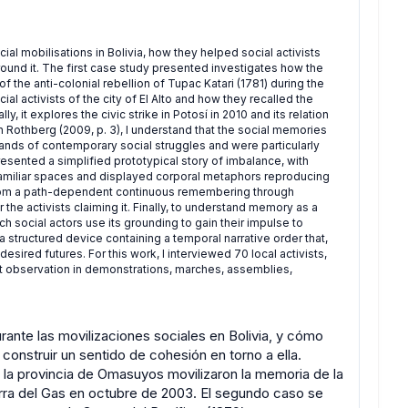
ial mobilisations in Bolivia, how they helped social activists
ound it. The first case study presented investigates how the
the anti-colonial rebellion of Tupac Katari (1781) during the
 activists of the city of El Alto and how they recalled the
y, it explores the civic strike in Potosí in 2010 and its relation
 Rothberg (2009, p. 3), I understand that the social memories
ands of contemporary social struggles and were particularly
esented a simplified prototypical story of imbalance, with
 familiar spaces and displayed corporal metaphors reproducing
d from a path-dependent continuous remembering through
 the activists claiming it. Finally, to understand memory as a
h social actors use its grounding to gain their impulse to
structured device containing a temporal narrative order that,
desired futures. For this work, I interviewed 70 local activists,
 observation in demonstrations, marches, assemblies,
urante las movilizaciones sociales en Bolivia, y cómo
construir un sentido de cohesión en torno a ella.
 la provincia de Omasuyos movilizaron la memoria de la
uerra del Gas en octubre de 2003. El segundo caso se