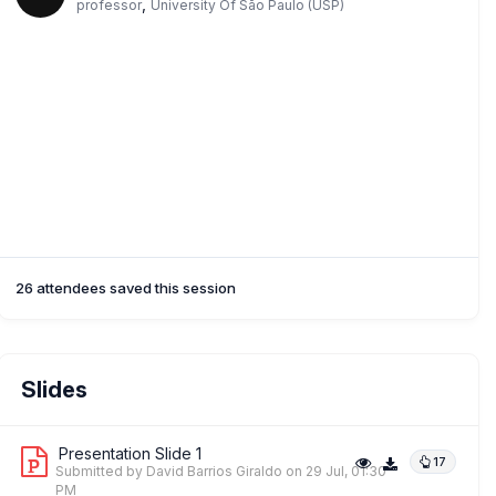
,
professor
University Of São Paulo (USP)
26 attendees saved this session
Slides
Presentation Slide 1
17
Submitted by David Barrios Giraldo
on 29 Jul, 01:30
PM