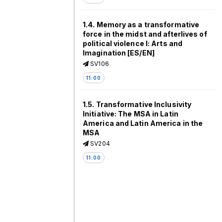
1.4. Memory as a transformative
force in the midst and afterlives of
political violence I: Arts and
Imagination [ES/EN]
SV106
11:00
1.5. Transformative Inclusivity
Initiative: The MSA in Latin
America and Latin America in the
MSA
SV204
11:00
1.6. Prosthetic memory,
mnemonic migration and
empirical reader studies
SVE2