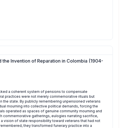
 the Invention of Reparation in Colombia (1904-
acked a coherent system of pensions to compensate
neral practices were not merely commemorative rituals but
e on the state. By publicly remembering unpensioned veterans
al mourning into collective political demands, forcing the
rals operated as spaces of genuine community mourning and
gh commemorative gatherings, eulogies narrating sacrifice,
 a vision of state responsibility toward veterans that had not
e remembered, they transformed funerary practice into a