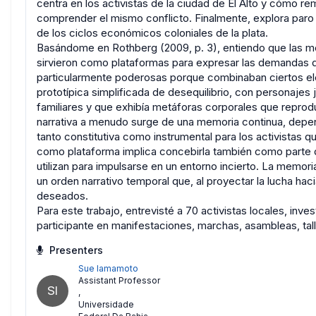
centra en los activistas de la ciudad de El Alto y cómo r
comprender el mismo conflicto. Finalmente, explora paro 
de los ciclos económicos coloniales de la plata.
Basándome en Rothberg (2009, p. 3), entiendo que las m
sirvieron como plataformas para expresar las demandas 
particularmente poderosas porque combinaban ciertos ele
prototípica simplificada de desequilibrio, con personajes
familiares y que exhibía metáforas corporales que reprodu
narrativa a menudo surge de una memoria continua, dependi
tanto constitutiva como instrumental para los activistas 
como plataforma implica concebirla también como parte d
utilizan para impulsarse en un entorno incierto. La memo
un orden narrativo temporal que, al proyectar la lucha haci
deseados.
Para este trabajo, entrevisté a 70 activistas locales, inve
participante en manifestaciones, marchas, asambleas, tall
Presenters
Sue Iamamoto
Assistant Professor
SI
,
Universidade