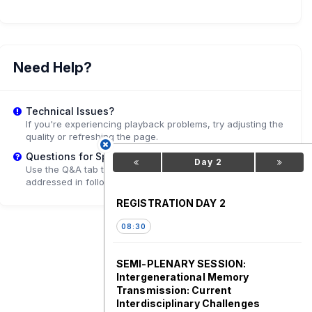
Need Help?
Technical Issues?
If you're experiencing playback problems, try adjusting the
quality or refreshing the page.
Questions for Speakers?
Day 2
Use the Q&A tab to submit questions that may be
addressed in follow-up sessions.
REGISTRATION DAY 2
08:30
SEMI-PLENARY SESSION:
Intergenerational Memory
Transmission: Current
Interdisciplinary Challenges