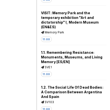
VISIT: Memory Park and the
temporary exhibition "Art and
dictatorship" I, Modern Museum
(EN&ES)
Memory Park
11:00
1.1. Remembering Resistance:
Monuments, Museums, and Living
Memory [ES/EN]
SVE1
11:00
1.2. The Social Life Of Dead Bodies:
A Comparison Between Argentina
And Spain
SV103
11:00