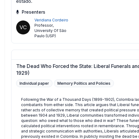
estado.
Presenters
Veridiana Cordeiro
Professor
,
VC
University Of São
Paulo (USP)
The Dead Who Forced the State: Liberal Funerals and
1929)
Individual paper
Memory Politics and Policies
Following the War of a Thousand Days (1899-1902), Colombia l
combatants from either side. This article argues that Liberal fu
rather acts of collective memory that created political pressur
between 1904 and 1929, Liberal communities transformed individu
question: who owed what to those who died in war? These fune
calculated political interventions rooted in remembrance. Throu
and strategic communication with authorities, Liberals articulated
previously existed in Colombia. In publicly insisting the dead b