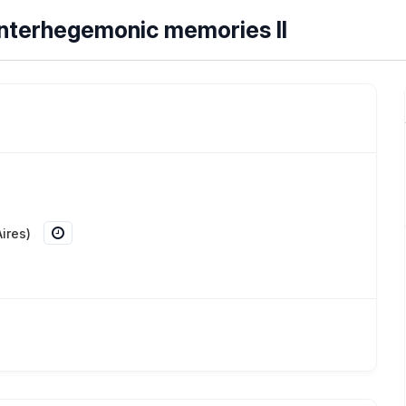
unterhegemonic memories II
ires)