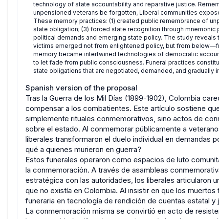
technology of state accountability and reparative justice. Remem
unpensioned veterans be forgotten, Liberal communities expo
These memory practices: (1) created public remembrance of un
state obligation; (3) forced state recognition through mnemonic 
political demands and emerging state policy. The study reveals t
victims emerged not from enlightened policy, but from below—fr
memory became intertwined technologies of democratic accounta
to let fade from public consciousness. Funeral practices consti
state obligations that are negotiated, demanded, and gradually in
Spanish version of the proposal
Tras la Guerra de los Mil Días (1899-1902), Colombia car
compensar a los combatientes. Este artículo sostiene que 
simplemente rituales conmemorativos, sino actos de conm
sobre el estado. Al conmemorar públicamente a veteranos
liberales transformaron el duelo individual en demandas po
qué a quienes murieron en guerra?
Estos funerales operaron como espacios de luto comunitar
la conmemoración. A través de asambleas conmemorativas
estratégica con las autoridades, los liberales articularon 
que no existía en Colombia. Al insistir en que los muert
funeraria en tecnología de rendición de cuentas estatal y j
La conmemoración misma se convirtió en acto de resistenc