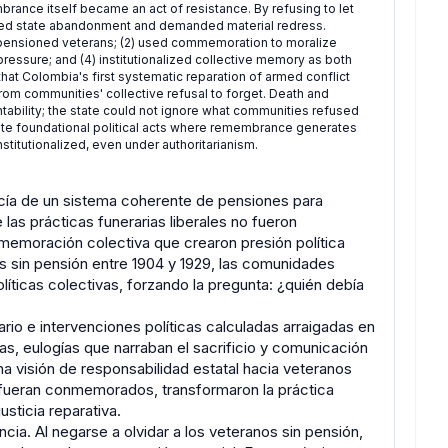
brance itself became an act of resistance. By refusing to let
sed state abandonment and demanded material redress.
pensioned veterans; (2) used commemoration to moralize
pressure; and (4) institutionalized collective memory as both
hat Colombia's first systematic reparation of armed conflict
om communities' collective refusal to forget. Death and
bility; the state could not ignore what communities refused
tute foundational political acts where remembrance generates
stitutionalized, even under authoritarianism.
ecía de un sistema coherente de pensiones para
las prácticas funerarias liberales no fueron
emoración colectiva que crearon presión política
 sin pensión entre 1904 y 1929, las comunidades
líticas colectivas, forzando la pregunta: ¿quién debía
io e intervenciones políticas calculadas arraigadas en
, eulogías que narraban el sacrificio y comunicación
una visión de responsabilidad estatal hacia veteranos
os fueran conmemorados, transformaron la práctica
usticia reparativa.
ia. Al negarse a olvidar a los veteranos sin pensión,