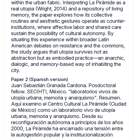
within the urban fabric. Interpreting La Pirámide as a
real utopia (Wright, 2014) and a repository of living
memory, the paper explores how its collective
routines and aesthetic gestures operate as counter-
institutions, where affective labor and shared care
sustain the possibility of cultural autonomy. By
situating this experience within broader Latin
American debates on resistance and the commons,
the study argues that utopia survives not as
abstraction but as embodied practice—an anarchic,
dialogic, and memory-based way of inhabiting the
city.
Paper 2 (Spanish version)
Juan Sebastián Granada Cardona. Posdoctoral
fellow. SECIHTI, México. "laboratorios vivos de
utopía urbana, memoria y anarquismo". Resumen.
Aquí examino el Centro Cultural La Pirámide (Ciudad
de México) como un laboratorio vivo de utopía
urbana, memoria y anarquismo. Desde su
reconfiguración autónoma a principios de los años
2000, La Pirámide ha encarnado una tensión entre
la autogestión popular y la institucionalización