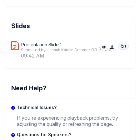
Sergio Beltrán-García
Slides
,
PhD Student
Facultad De Arquitectura, Universidad Nacional
Autónoma De México
Presentation Slide 1
1
on 31 Jul,
Submitted by Hannah Katalin Grimmer
09:42 AM
Need Help?
Technical Issues?
If you're experiencing playback problems, try
adjusting the quality or refreshing the page.
Questions for Speakers?