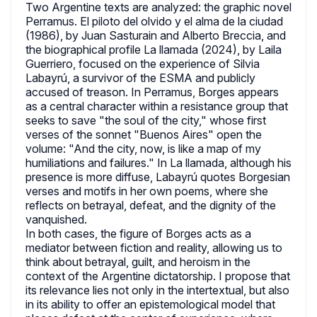
Two Argentine texts are analyzed: the graphic novel
Perramus. El piloto del olvido y el alma de la ciudad
(1986), by Juan Sasturain and Alberto Breccia, and
the biographical profile La llamada (2024), by Laila
Guerriero, focused on the experience of Silvia
Labayrú, a survivor of the ESMA and publicly
accused of treason. In Perramus, Borges appears
as a central character within a resistance group that
seeks to save "the soul of the city," whose first
verses of the sonnet "Buenos Aires" open the
volume: "And the city, now, is like a map of my
humiliations and failures." In La llamada, although his
presence is more diffuse, Labayrú quotes Borgesian
verses and motifs in her own poems, where she
reflects on betrayal, defeat, and the dignity of the
vanquished.
In both cases, the figure of Borges acts as a
mediator between fiction and reality, allowing us to
think about betrayal, guilt, and heroism in the
context of the Argentine dictatorship. I propose that
its relevance lies not only in the intertextual, but also
in its ability to offer an epistemological model that