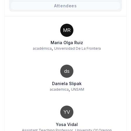
Attendees
MR
Maria Olga Ruiz
,
académica
Universidad De La Frontera
ds
Daniela Slipak
,
academica
UNSAM
YV
Yosa Vidal
,
Assistant Teaching Professor
University Of Oregon