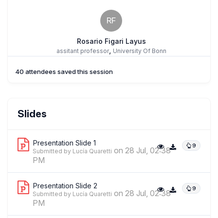
RF
Rosario Figari Layus
,
assitant professor
University Of Bonn
40 attendees saved this session
Manuel Faustino Cardozo Ruidiaz
Slides
,
Researcher
Corporación Para El Desarrollo Sostenible Y El Patrimonio
Cultural Acción Viva / Katholische Universität Eichtatt Ingolstadt
Presentation Slide 1
9
on 28 Jul, 02:38
Submitted by Lucía Quaretti
PM
Presentation Slide 2
9
on 28 Jul, 02:38
Submitted by Lucía Quaretti
PM