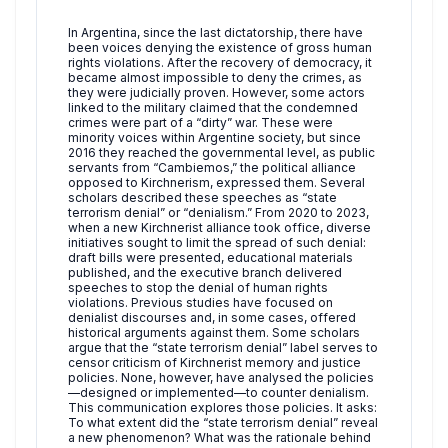
In Argentina, since the last dictatorship, there have
been voices denying the existence of gross human
rights violations. After the recovery of democracy, it
became almost impossible to deny the crimes, as
they were judicially proven. However, some actors
linked to the military claimed that the condemned
crimes were part of a “dirty” war. These were
minority voices within Argentine society, but since
2016 they reached the governmental level, as public
servants from “Cambiemos,” the political alliance
opposed to Kirchnerism, expressed them. Several
scholars described these speeches as “state
terrorism denial” or “denialism.” From 2020 to 2023,
when a new Kirchnerist alliance took office, diverse
initiatives sought to limit the spread of such denial:
draft bills were presented, educational materials
published, and the executive branch delivered
speeches to stop the denial of human rights
violations. Previous studies have focused on
denialist discourses and, in some cases, offered
historical arguments against them. Some scholars
argue that the “state terrorism denial” label serves to
censor criticism of Kirchnerist memory and justice
policies. None, however, have analysed the policies
—designed or implemented—to counter denialism.
This communication explores those policies. It asks:
To what extent did the “state terrorism denial” reveal
a new phenomenon? What was the rationale behind