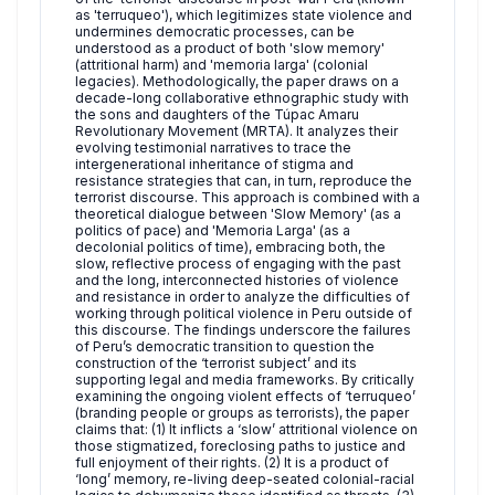
as 'terruqueo'), which legitimizes state violence and
undermines democratic processes, can be
understood as a product of both 'slow memory'
(attritional harm) and 'memoria larga' (colonial
legacies). Methodologically, the paper draws on a
decade-long collaborative ethnographic study with
the sons and daughters of the Túpac Amaru
Revolutionary Movement (MRTA). It analyzes their
evolving testimonial narratives to trace the
intergenerational inheritance of stigma and
resistance strategies that can, in turn, reproduce the
terrorist discourse. This approach is combined with a
theoretical dialogue between 'Slow Memory' (as a
politics of pace) and 'Memoria Larga' (as a
decolonial politics of time), embracing both, the
slow, reflective process of engaging with the past
and the long, interconnected histories of violence
and resistance in order to analyze the difficulties of
working through political violence in Peru outside of
this discourse. The findings underscore the failures
of Peru’s democratic transition to question the
construction of the ‘terrorist subject’ and its
supporting legal and media frameworks. By critically
examining the ongoing violent effects of ‘terruqueo’
(branding people or groups as terrorists), the paper
claims that: (1) It inflicts a ‘slow’ attritional violence on
those stigmatized, foreclosing paths to justice and
full enjoyment of their rights. (2) It is a product of
‘long’ memory, re-living deep-seated colonial-racial