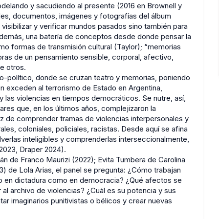
odelando y sacudiendo al presente (2016 en Brownell y
ales, documentos, imágenes y fotografías del álbum
a visibilizar y verificar mundos pasados sino también para
 además, una batería de conceptos desde donde pensar la
mo formas de transmisión cultural (Taylor); “memorias
as de un pensamiento sensible, corporal, afectivo,
e otros.
ico-político, donde se cruzan teatro y memorias, poniendo
n exceden al terrorismo de Estado en Argentina,
 las violencias en tiempos democráticos. Se nutre, así,
ares que, en los últimos años, complejizaron la
az de comprender tramas de violencias interpersonales y
ales, coloniales, policiales, racistas. Desde aquí se afina
volverlas inteligibles y comprenderlas interseccionalmente,
2023, Draper 2024).
mán de Franco Maurizi (2022); Evita Tumbera de Carolina
) de Lola Arias, el panel se pregunta: ¿Cómo trabajan
nto en dictadura como en democracia? ¿Qué afectos se
l archivo de violencias? ¿Cuál es su potencia y sus
r imaginarios punitivistas o bélicos y crear nuevas