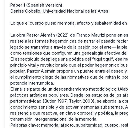
Paper 1 (Spanish version)
Denise Cobello, Universidad Nacional de las Artes
Lo que el cuerpo pulsa: memoria, afecto y subalternidad en
La obra Pastor Alemán (2022) de Franco Maurizi pone en e
resiste a las formas hegemónicas de narrar el pasado recient
legado se transmite a través de la pasión por el arte— la pie
como tensiones que configuran una genealogía afectiva del
El espectáculo despliega una poética del “tiqui tiqui”, esa 
principio vital y revolucionario que el poder hegemónico busc
popular, Pastor Alemán propone un puente entre el deseo y la
el cumplimiento ciego de las normativas que delimitan lo po
potencia interrumpida.
El análisis parte de un descendramiento metodológico (Ala
prácticas artísticas populares. Desde los estudios de los afe
performatividad (Butler, 1997; Taylor, 2003), se aborda la 
conocimiento sensible y de activar memorias subalternas. 
resistencia que reactiva, en clave corporal y poética, la pr
transmisión intergeneracional de la memoria.
Palabras clave: memoria, afecto, subalternidad, cuerpo, res