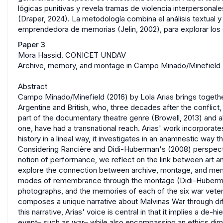
lógicas punitivas y revela tramas de violencia interpersona
(Draper, 2024). La metodología combina el análisis textual 
emprendedora de memorias (Jelin, 2002), para explorar los cr
Paper 3
Mora Hassid. CONICET UNDAV
Archive, memory, and montage in Campo Minado/Minefield (
Abstract
Campo Minado/Minefield (2016) by Lola Arias brings togeth
Argentine and British, who, three decades after the conflict
part of the documentary theatre genre (Browell, 2013) and als
one, have had a transnational reach. Arias' work incorporate
history in a lineal way, it investigates in an anamnestic way 
Considering Rancière and Didi-Huberman's (2008) perspectiv
notion of performance, we reflect on the link between art an
explore the connection between archive, montage, and mem
modes of remembrance through the montage (Didi-Huberman,
photographs, and the memories of each of the six war vetera
composes a unique narrative about Malvinas War through dif
this narrative, Arias' voice is central in that it implies a de-
event– such as war– while also encompassing an ethics dim