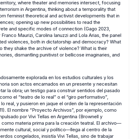
l territory, where theater and memories intersect, focusing
errorism in Argentina, thinking about a temporality that
om feminist theoretical and activist developments that in
lences; opening up new possibilities to read the
ncrete and specific modes of connection (Gago 2023,
Franco Maurizi, Carolina Ianuzzi and Lola Arias, the panel
ed violences, both in dictatorship and democracy? What
o they shake the archive of violence? What is their
ories, dismantling punitivist or bellicose imaginaries, and
dadosamente explorada en los estudios culturales y los
memoria son actos encarnados en un presente y necesitan
ar la obra; un testigo para construir sentidos del pasado
omo el “teatro de lo real” o el “giro performativo”,
 lo real, y pusieron en jaque el orden de la representación
011). El nombre “Proyecto Archivos”, por ejemplo, como
pulsado por Vivi Tellas en Argentina (Brownell y
como materia prima para la creación teatral. El archivo—
nte cultural, social y político—llega al centro de la
erdos congelados, insistía Vivi Tellas, sino de trabajar