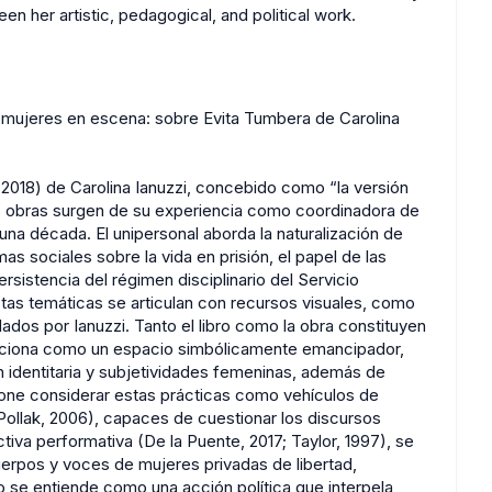
en her artistic, pedagogical, and political work.
 mujeres en escena: sobre Evita Tumbera de Carolina
(2018) de Carolina Ianuzzi, concebido como “la versión
as obras surgen de su experiencia como coordinadora de
na década. El unipersonal aborda la naturalización de
mas sociales sobre la vida en prisión, el papel de las
rsistencia del régimen disciplinario del Servicio
tas temáticas se articulan con recursos visuales, como
dos por Ianuzzi. Tanto el libro como la obra constituyen
unciona como un espacio simbólicamente emancipador,
 identitaria y subjetividades femeninas, además de
opone considerar estas prácticas como vehículos de
ollak, 2006), capaces de cuestionar los discursos
va performativa (De la Puente, 2017; Taylor, 1997), se
 cuerpos y voces de mujeres privadas de libertad,
ro se entiende como una acción política que interpela