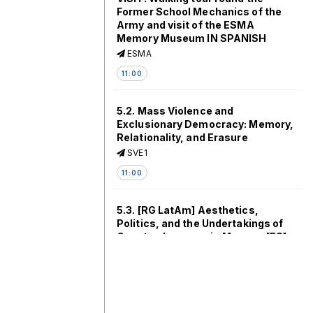
Former School Mechanics of the
Army and visit of the ESMA
Memory Museum IN SPANISH
ESMA
11:00
5.2. Mass Violence and
Exclusionary Democracy: Memory,
Relationality, and Erasure
SVE1
11:00
5.3. [RG LatAm] Aesthetics,
Politics, and the Undertakings of
Counter-hegemonic Memory [ES]
SV202
11:00
5.4. [RG LatAm] Memory and the