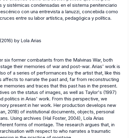
les y sistémicas condensadas en el sistema penitenciario
y escénico con una entrevista a Ianuzzi, concebida como
uces entre su labor artística, pedagógica y política.
2016) by Lola Arias
er six former combatants from the Malvinas War, both
, stage their memories of war and post-war. Arias' work is
o of a series of performances by the artist that, like this
s affects to narrate the past and, far from reconstructing
the memories and traces that this past has in the present.
es on the status of images, as well as Taylor's (1997)
d politics in Arias' work. From this perspective, we
ory present in her work. Her production develops new
 2018) of institutional documents, objects, personal
ns. Using archives (Hal Foster, 2004), Lola Arias
ferent forms of montage. The research argues that, in
hierarchisation with respect to who narrates a traumatic
ension in the practice of montage.