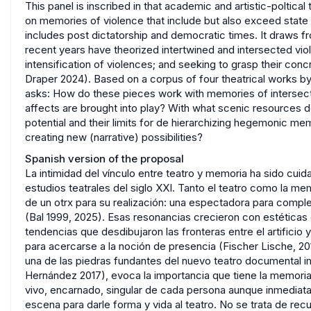
This panel is inscribed in that academic and artistic-poltica
on memories of violence that include but also exceed state t
includes post dictatorship and democratic times. It draws fr
recent years have theorized intertwined and intersected vio
intensification of violences; and seeking to grasp their co
Draper 2024). Based on a corpus of four theatrical works by 
asks: How do these pieces work with memories of intersect
affects are brought into play? With what scenic resources d
potential and their limits for de hierarchizing hegemonic mem
creating new (narrative) possibilities?
Spanish version of the proposal
La intimidad del vínculo entre teatro y memoria ha sido cui
estudios teatrales del siglo XXI. Tanto el teatro como la 
de un otrx para su realización: una espectadora para complet
(Bal 1999, 2025). Esas resonancias crecieron con estéticas c
tendencias que desdibujaron las fronteras entre el artificio y
para acercarse a la noción de presencia (Fischer Lische, 2
una de las piedras fundantes del nuevo teatro documental im
Hernández 2017), evoca la importancia que tiene la memoria 
vivo, encarnado, singular de cada persona aunque inmediatame
escena para darle forma y vida al teatro. No se trata de recu