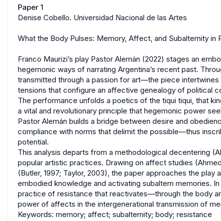
Paper 1
Denise Cobello. Universidad Nacional de las Artes
What the Body Pulses: Memory, Affect, and Subalternity in 
Franco Maurizi’s play Pastor Alemán (2022) stages an embod
hegemonic ways of narrating Argentina’s recent past. Throu
transmitted through a passion for art—the piece intertwines 
tensions that configure an affective genealogy of political
The performance unfolds a poetics of the tiqui tiqui, that ki
a vital and revolutionary principle that hegemonic power se
Pastor Alemán builds a bridge between desire and obedienc
compliance with norms that delimit the possible—thus inscri
potential.
This analysis departs from a methodological decentering (A
popular artistic practices. Drawing on affect studies (Ahmed,
(Butler, 1997; Taylor, 2003), the paper approaches the play 
embodied knowledge and activating subaltern memories. In 
practice of resistance that reactivates—through the body a
power of affects in the intergenerational transmission of m
Keywords: memory; affect; subalternity; body; resistance