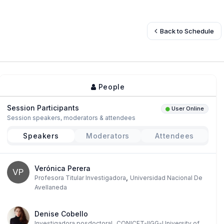
Back to Schedule
People
Session Participants
User Online
Session speakers, moderators & attendees
Speakers
Moderators
Attendees
Verónica Perera
VP
,
Profesora Titular Investigadora
Universidad Nacional De
Avellaneda
Denise Cobello
,
Investigadora posdoctoral
CONICET-IIGG-University of