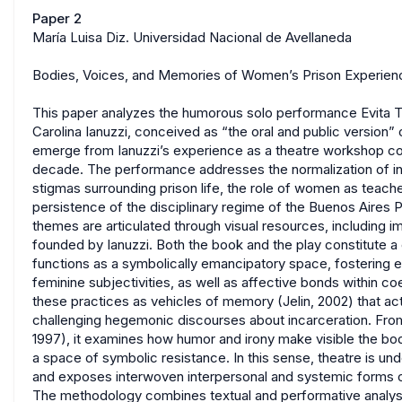
Paper 2
María Luisa Diz. Universidad Nacional de Avellaneda
Bodies, Voices, and Memories of Women’s Prison Experienc
This paper analyzes the humorous solo performance Evita T
Carolina Ianuzzi, conceived as “the oral and public version
emerge from Ianuzzi’s experience as a theatre workshop coo
decade. The performance addresses the normalization of insti
stigmas surrounding prison life, the role of women as teache
persistence of the disciplinary regime of the Buenos Aires P
themes are articulated through visual resources, including i
founded by Ianuzzi. Both the book and the play constitute a 
functions as a symbolically emancipatory space, fostering e
feminine subjectivities, as well as affective bonds within 
these practices as vehicles of memory (Jelin, 2002) that a
challenging hegemonic discourses about incarceration. From
1997), it examines how humor and irony make visible the bo
a space of symbolic resistance. In this sense, theatre is unde
and exposes interwoven interpersonal and systemic forms of
The methodology combines textual and performative analysi