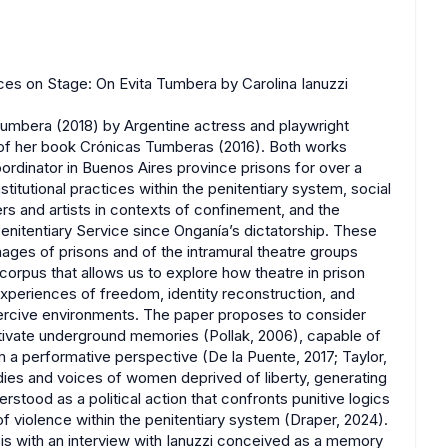
es on Stage: On Evita Tumbera by Carolina Ianuzzi
umbera (2018) by Argentine actress and playwright
” of her book Crónicas Tumberas (2016). Both works
rdinator in Buenos Aires province prisons for over a
tutional practices within the penitentiary system, social
rs and artists in contexts of confinement, and the
enitentiary Service since Onganía’s dictatorship. These
mages of prisons and of the intramural theatre groups
corpus that allows us to explore how theatre in prison
xperiences of freedom, identity reconstruction, and
coercive environments. The paper proposes to consider
ctivate underground memories (Pollak, 2006), capable of
 a performative perspective (De la Puente, 2017; Taylor,
dies and voices of women deprived of liberty, generating
rstood as a political action that confronts punitive logics
 violence within the penitentiary system (Draper, 2024).
s with an interview with Ianuzzi conceived as a memory