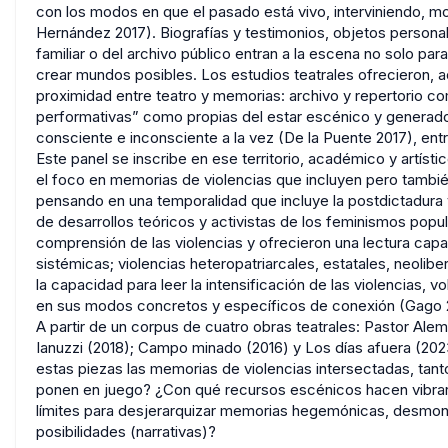
con los modos en que el pasado está vivo, interviniendo, m
Hernández 2017). Biografías y testimonios, objetos person
familiar o del archivo público entran a la escena no solo par
crear mundos posibles. Los estudios teatrales ofrecieron,
proximidad entre teatro y memorias: archivo y repertorio co
performativas” como propias del estar escénico y generador
consciente e inconsciente a la vez (De la Puente 2017), entr
Este panel se inscribe en ese territorio, académico y artíst
el foco en memorias de violencias que incluyen pero tambié
pensando en una temporalidad que incluye la postdictadura y
de desarrollos teóricos y activistas de los feminismos popul
comprensión de las violencias y ofrecieron una lectura cap
sistémicas; violencias heteropatriarcales, estatales, neoliber
la capacidad para leer la intensificación de las violencias, 
en sus modos concretos y específicos de conexión (Gago 
A partir de un corpus de cuatro obras teatrales: Pastor Ale
Ianuzzi (2018); Campo minado (2016) y Los días afuera (2023
estas piezas las memorias de violencias intersectadas, ta
ponen en juego? ¿Con qué recursos escénicos hacen vibrar a
límites para desjerarquizar memorias hegemónicas, desmonta
posibilidades (narrativas)?