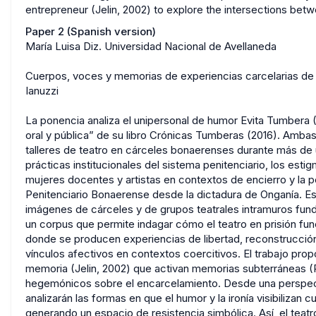
entrepreneur (Jelin, 2002) to explore the intersections betwe
Paper 2 (Spanish version)
María Luisa Diz. Universidad Nacional de Avellaneda
Cuerpos, voces y memorias de experiencias carcelarias de
Ianuzzi
La ponencia analiza el unipersonal de humor Evita Tumbera 
oral y pública” de su libro Crónicas Tumberas (2016). Amb
talleres de teatro en cárceles bonaerenses durante más de u
prácticas institucionales del sistema penitenciario, los estig
mujeres docentes y artistas en contextos de encierro y la pe
Penitenciario Bonaerense desde la dictadura de Onganía. Es
imágenes de cárceles y de grupos teatrales intramuros funda
un corpus que permite indagar cómo el teatro en prisión f
donde se producen experiencias de libertad, reconstrucción
vínculos afectivos en contextos coercitivos. El trabajo pr
memoria (Jelin, 2002) que activan memorias subterráneas (P
hegemónicos sobre el encarcelamiento. Desde una perspecti
analizarán las formas en que el humor y la ironía visibilizan
generando un espacio de resistencia simbólica. Así, el teat